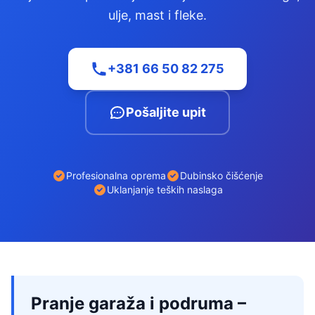
ulje, mast i fleke.
+381 66 50 82 275
Pošaljite upit
Profesionalna oprema
Dubinsko čišćenje
Uklanjanje teških naslaga
Pranje garaža i podruma –