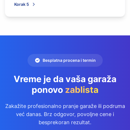
Korak 5
Besplatna procena i termin
Vreme je da vaša garaža
ponovo
zablista
Zakažite profesionalno pranje garaže ili podruma
već danas. Brz odgovor, povoljne cene i
besprekoran rezultat.