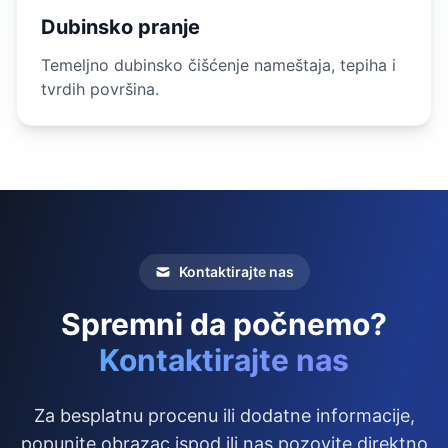
Dubinsko pranje
Temeljno dubinsko čišćenje nameštaja, tepiha i
tvrdih površina.
Kontaktirajte nas
Spremni da počnemo?
Kontaktirajte nas
Za besplatnu procenu ili dodatne informacije,
popunite obrazac ispod ili nas pozovite direktno