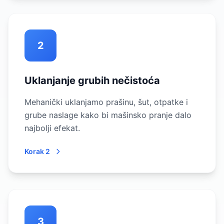
2
Uklanjanje grubih nečistoća
Mehanički uklanjamo prašinu, šut, otpatke i
grube naslage kako bi mašinsko pranje dalo
najbolji efekat.
Korak 2
3