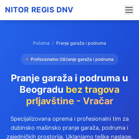
NITOR REGIS DNV
Početna
/
Pranje garaža i podruma
Profesionalno čišćenje garaža i podruma
Pranje garaža i podruma u
Beogradu
bez tragova
prljavštine - Vračar
Specijalizovana oprema i profesionalni tim za
dubinsko mašinsko pranje garaža, podruma i
zajedničkih prostorija. Uklanjamo teške naslage,