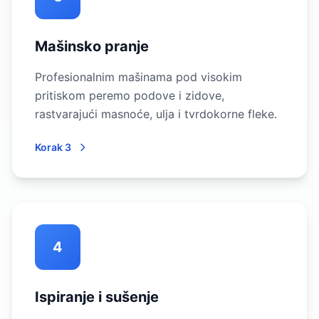
Mašinsko pranje
Profesionalnim mašinama pod visokim
pritiskom peremo podove i zidove,
rastvarajući masnoće, ulja i tvrdokorne fleke.
Korak 3
4
Ispiranje i sušenje